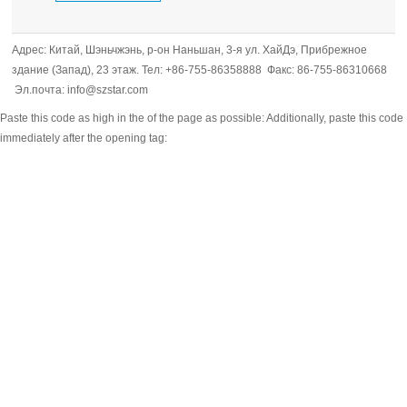
Адрес: Китай, Шэньчжэнь, р-он Наньшан, 3-я ул. ХайДэ, Прибрежное
здание (Запад), 23 этаж. Тел: +86-755-86358888 Факс: 86-755-86310668
Эл.почта: info@szstar.com
Paste this code as high in the of the page as possible:
Additionally, paste this code
immediately after the opening tag: